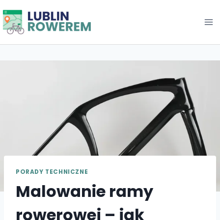
Przejdź
do
treści
PORADY TECHNICZNE
Malowanie ramy
rowerowej – jak