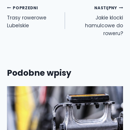
Nawigacja
POPRZEDNI
NASTĘPNY
Trasy rowerowe
Jakie klocki
wpisu
Lubelskie
hamulcowe do
roweru?
Podobne wpisy